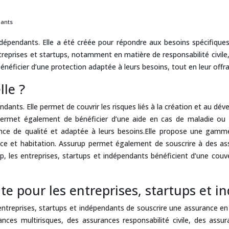
dants
épendants. Elle a été créée pour répondre aux besoins spécifiques d
ntreprises et startups, notamment en matière de responsabilité civi
éficier d’une protection adaptée à leurs besoins, tout en leur offr
lle ?
dants. Elle permet de couvrir les risques liés à la création et au dé
lle permet également de bénéficier d’une aide en cas de maladie o
rance de qualité et adaptée à leurs besoins.Elle propose une ga
yance et habitation. Assurup permet également de souscrire à des a
, les entreprises, startups et indépendants bénéficient d’une couv
te pour les entreprises, startups et 
entreprises, startups et indépendants de souscrire une assurance 
ces multirisques, des assurances responsabilité civile, des ass