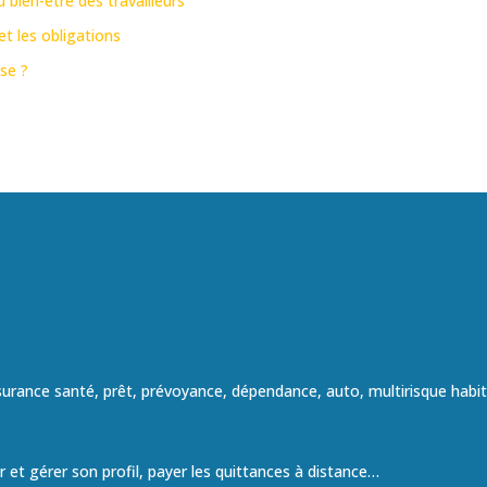
 bien-être des travailleurs
t les obligations
se ?
ssurance santé, prêt, prévoyance, dépendance, auto, multirisque habi
er et gérer son profil, payer les quittances à distance…