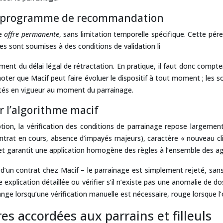
 du programme de recommandation
ne
offre permanente
, sans limitation temporelle spécifique. Cette pé
 sont soumises à des conditions de validation li
oulement du délai légal de rétractation. En pratique, il faut donc com
noter que Macif peut faire évoluer le dispositif à tout moment ; les s
alités en vigueur au moment du parrainage.
r l’algorithme macif
ion, la vérification des conditions de parrainage repose largement
rat en cours, absence d’impayés majeurs), caractère « nouveau client
et garantit une application homogène des règles à l’ensemble des a
 d’un contrat chez Macif – le parrainage est simplement rejeté, sans 
 explication détaillée ou vérifier s’il n’existe pas une anomalie de do
range lorsqu’une vérification manuelle est nécessaire, rouge lorsque l
s accordées aux parrains et filleuls