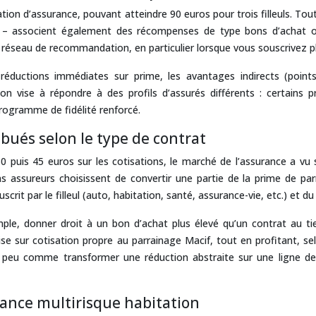
ation d’assurance, pouvant atteindre 90 euros pour trois filleuls. Tou
ats – associent également des récompenses de type bons d’achat 
réseau de recommandation, en particulier lorsque vous souscrivez pl
éductions immédiates sur prime, les avantages indirects (points 
 vise à répondre à des profils d’assurés différents : certains pri
programme de fidélité renforcé.
bués selon le type de contrat
, 30 puis 45 euros sur les cotisations, le marché de l’assurance a 
 assureurs choisissent de convertir une partie de la prime de par
it par le filleul (auto, habitation, santé, assurance-vie, etc.) et du
e, donner droit à un bon d’achat plus élevé qu’un contrat au tiers
emise sur cotisation propre au parrainage Macif, tout en profitant, 
 peu comme transformer une réduction abstraite sur une ligne de 
rance multirisque habitation