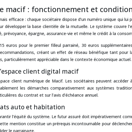
macif : fonctionnement et conditions 
mais efficace : chaque sociétaire dispose d’un numéro unique qui l
ur développer la base clientèle de la mutuelle. Le système couvre l’
té, prévoyance, épargne, assurance-vie et même le crédit à la conso
15 euros pour le premier filleul parrainé, 30 euros supplémentaire
s recommandations, créant un effet de réseau bénéfique tant pour
es, particulièrement appréciable dans le contexte économique actuel.
’espace client digital macif
’espace client numérique de Macif. Les sociétaires peuvent accéder
idérablement les démarches comparativement aux systèmes tradition
iculières du contrat et sur l’avis d’échéance annuel.
trats auto et habitation
ur garantir l’équité du système. Le futur assuré doit impérativement co
ette mention constitue un prérequis incontournable pour déclencher 
ider le parrainage.