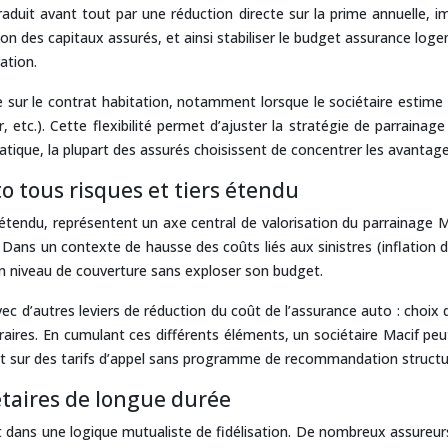
raduit avant tout par une réduction directe sur la prime annuelle, i
ation des capitaux assurés, et ainsi stabiliser le budget assurance l
lation.
 sur le contrat habitation, notamment lorsque le sociétaire estime 
tc.). Cette flexibilité permet d’ajuster la stratégie de parrainage à
atique, la plupart des assurés choisissent de concentrer les avantages
o tous risques et tiers étendu
étendu, représentent un axe central de valorisation du parrainage Ma
 Dans un contexte de hausse des coûts liés aux sinistres (inflation 
n niveau de couverture sans exploser son budget.
ec d’autres leviers de réduction du coût de l’assurance auto : choix
ires. En cumulant ces différents éléments, un sociétaire Macif peut
ent sur des tarifs d’appel sans programme de recommandation structu
étaires de longue durée
crit dans une logique mutualiste de fidélisation. De nombreux assur