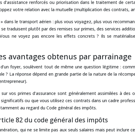
s d’assistance renforcés ou priorisation dans le traitement de certa
loppez votre relation avec la mutuelle (multiplication des contrats, a
ans le transport aérien : plus vous voyagez, plus vous recommande
es se traduisent plutôt par des remises sur primes, des services add
ous ne voyez pas encore les effets concrets ? Ils se matérialis
 des avantages obtenus par parrainage
 d’un foyer, soulèvent tout de même une question légitime : comment 
e ? La réponse dépend en grande partie de la nature de la récompe
-entrepreneur).
 sur vos primes d’assurance sont généralement assimilées à des op
gnificatifs ou que vous utilisez ces contrats dans un cadre professi
, notamment au regard du Code général des impôts.
article 82 du code général des impôts
ération, qui ne se limite pas aux seuls salaires mais peut inclure 