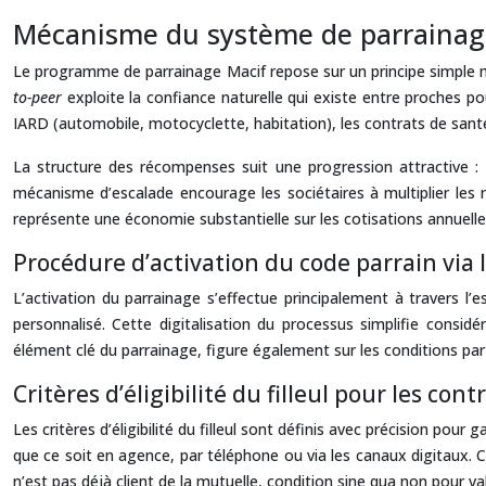
Mécanisme du système de parrainage 
Le programme de parrainage Macif repose sur un principe simple 
to-peer
exploite la confiance naturelle qui existe entre proches po
IARD (automobile, motocyclette, habitation), les contrats de san
La structure des récompenses suit une progression attractive : 
mécanisme d’escalade encourage les sociétaires à multiplier le
représente une économie substantielle sur les cotisations annuell
Procédure d’activation du code parrain via l
L’activation du parrainage s’effectue principalement à travers l
personnalisé. Cette digitalisation du processus simplifie cons
élément clé du parrainage, figure également sur les conditions part
Critères d’éligibilité du filleul pour les con
Les critères d’éligibilité du filleul sont définis avec précision po
que ce soit en agence, par téléphone ou via les canaux digitaux. C
n’est pas déjà client de la mutuelle, condition sine qua non pour val