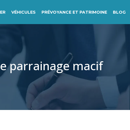
IER
VÉHICULES
PRÉVOYANCE ET PATRIMOINE
BLOG
le parrainage macif