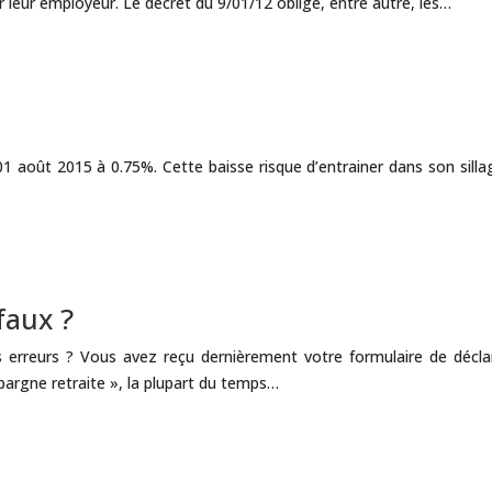
par leur employeur. Le décret du 9/01/12 oblige, entre autre, les…
 01 août 2015 à 0.75%. Cette baisse risque d’entrainer dans son sil
 faux ?
s erreurs ? Vous avez reçu dernièrement votre formulaire de décl
pargne retraite », la plupart du temps…