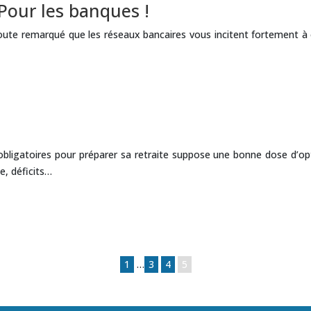
Pour les banques !
ute remarqué que les réseaux bancaires vous incitent fortement à o
 obligatoires pour préparer sa retraite suppose une bonne dose d’o
e, déficits…
1
…
3
4
5