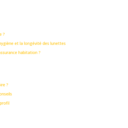
e ?
giène et la longévité des lunettes
ssurance habitation ?
ire ?
onseils
profil